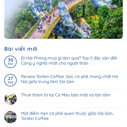
Bài viết mới
Đi Hải Phòng mua gì làm quà? Top 5 đặc sản đất
30
Cảng ý nghĩa nhất cho người thân
Th7
Review Tonkin Coffee: Góc cà phê mang chất Hà
27
Nội giữa trung tâm Sài Gòn
Th5
Thuê thám tử tại Cà Mau bảo mật và tận tâm
Một điểm hẹn cà phê quen thuộc giữa Sài Gòn,
Tonkin Coffee