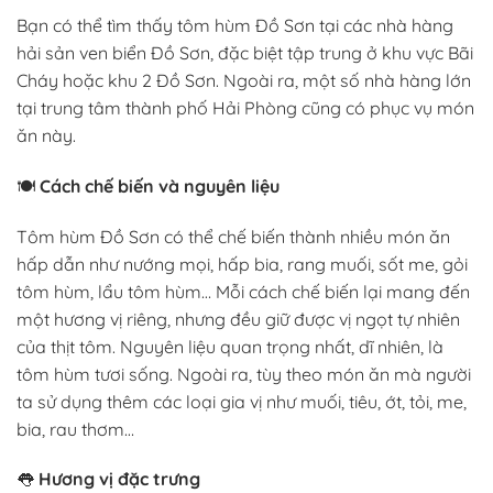
Bạn có thể tìm thấy tôm hùm Đồ Sơn tại các nhà hàng
hải sản ven biển Đồ Sơn, đặc biệt tập trung ở khu vực Bãi
Cháy hoặc khu 2 Đồ Sơn. Ngoài ra, một số nhà hàng lớn
tại trung tâm thành phố Hải Phòng cũng có phục vụ món
ăn này.
🍽️
Cách chế biến và nguyên liệu
Tôm hùm Đồ Sơn có thể chế biến thành nhiều món ăn
hấp dẫn như nướng mọi, hấp bia, rang muối, sốt me, gỏi
tôm hùm, lẩu tôm hùm… Mỗi cách chế biến lại mang đến
một hương vị riêng, nhưng đều giữ được vị ngọt tự nhiên
của thịt tôm. Nguyên liệu quan trọng nhất, dĩ nhiên, là
tôm hùm tươi sống. Ngoài ra, tùy theo món ăn mà người
ta sử dụng thêm các loại gia vị như muối, tiêu, ớt, tỏi, me,
bia, rau thơm…
👅
Hương vị đặc trưng