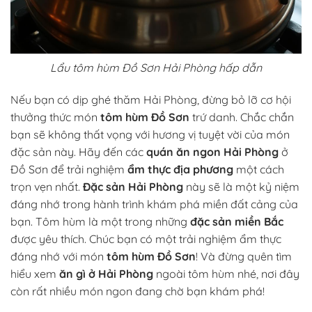
Lẩu tôm hùm Đồ Sơn Hải Phòng hấp dẫn
Nếu bạn có dịp ghé thăm Hải Phòng, đừng bỏ lỡ cơ hội
thưởng thức món
tôm hùm Đồ Sơn
trứ danh. Chắc chắn
bạn sẽ không thất vọng với hương vị tuyệt vời của món
đặc sản này. Hãy đến các
quán ăn ngon Hải Phòng
ở
Đồ Sơn để trải nghiệm
ẩm thực địa phương
một cách
trọn vẹn nhất.
Đặc sản Hải Phòng
này sẽ là một kỷ niệm
đáng nhớ trong hành trình khám phá miền đất cảng của
bạn. Tôm hùm là một trong những
đặc sản miền Bắc
được yêu thích. Chúc bạn có một trải nghiệm ẩm thực
đáng nhớ với món
tôm hùm Đồ Sơn
! Và đừng quên tìm
hiểu xem
ăn gì ở Hải Phòng
ngoài tôm hùm nhé, nơi đây
còn rất nhiều món ngon đang chờ bạn khám phá!