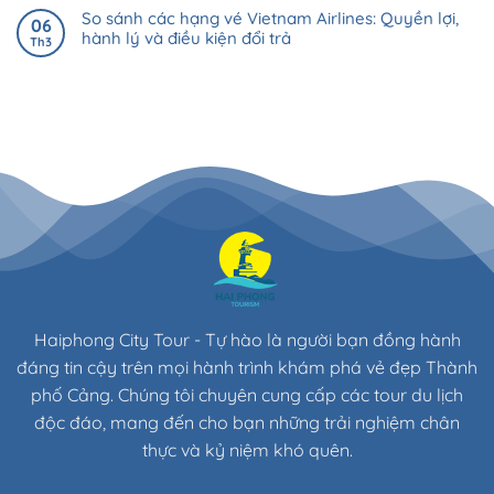
So sánh các hạng vé Vietnam Airlines: Quyền lợi,
06
hành lý và điều kiện đổi trả
Th3
Haiphong City Tour - Tự hào là người bạn đồng hành
đáng tin cậy trên mọi hành trình khám phá vẻ đẹp Thành
phố Cảng. Chúng tôi chuyên cung cấp các tour du lịch
độc đáo, mang đến cho bạn những trải nghiệm chân
thực và kỷ niệm khó quên.