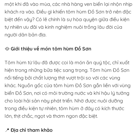
một khi đã vào mùa, các nhà hàng ven biển lại nhộn nhịp
khách ra vào. Điều gì khiến tôm hùm Đồ Sơn trở nên đặc
biệt đến vậy? Có lẽ chính là sự hòa quyện giữa điều kiện
tự nhiên ưu đãi và kinh nghiệm nuôi trồng lâu đời của
người dân bản địa.
🥘
Giới thiệu về món tôm hùm Đồ Sơn
Tôm hùm từ lâu đã được coi là món ăn quý tộc, chỉ xuất
hiện trong những bữa tiệc sang trọng. Tôm hùm Đồ Sơn
nổi tiếng bởi chất lượng thịt vượt trội so với các vùng
khác. Nguồn gốc của tôm hùm Đồ Sơn gắn liền với vùng
biển Đồ Sơn, nơi có môi trường nước và khí hậu lý tưởng
cho loài hải sản này phát triển. Nhờ được nuôi dưỡng
trong điều kiện tự nhiên, tôm hùm ở đây có kích thước
lớn, thịt chắc, ngọt và thơm ngon đặc biệt.
📍
Địa chỉ tham khảo