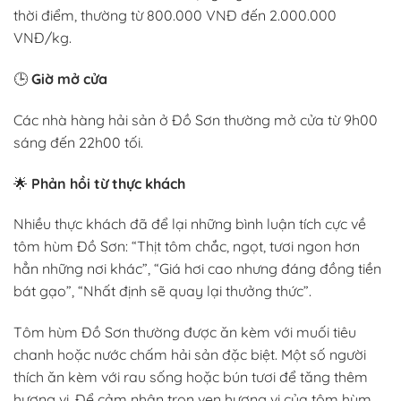
thời điểm, thường từ 800.000 VNĐ đến 2.000.000
VNĐ/kg.
🕒
Giờ mở cửa
Các nhà hàng hải sản ở Đồ Sơn thường mở cửa từ 9h00
sáng đến 22h00 tối.
🌟
Phản hồi từ thực khách
Nhiều thực khách đã để lại những bình luận tích cực về
tôm hùm Đồ Sơn: “Thịt tôm chắc, ngọt, tươi ngon hơn
hẳn những nơi khác”, “Giá hơi cao nhưng đáng đồng tiền
bát gạo”, “Nhất định sẽ quay lại thưởng thức”.
Tôm hùm Đồ Sơn thường được ăn kèm với muối tiêu
chanh hoặc nước chấm hải sản đặc biệt. Một số người
thích ăn kèm với rau sống hoặc bún tươi để tăng thêm
hương vị. Để cảm nhận trọn vẹn hương vị của tôm hùm,