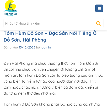
Bỏ
qua
nội
dung
Tôm Hùm Đồ Sơn – Đặc Sản Nổi Tiếng Ở
Đồ Sơn, Hải Phòng
Đăng vào
13/10/2025
bởi
admin
Đến Hải Phòng mà chưa thưởng thức tôm hùm Đồ Sơn
thì coi như chưa trọn vẹn chuyến đi. Không chỉ là một
món ăn, tôm hùm Đồ Sơn còn là biểu tượng của ẩm thực
vùng biển, là niềm tự hào của người dân nơi đây. Thịt
tôm ngọt, chắc nịch, hương vị biển cả đậm đà, khiến ai
đã từng nếm thử đều nhớ mãi.
Tôm hùm ở Đồ Sơn không phải lúc nào cũng có, nhưng