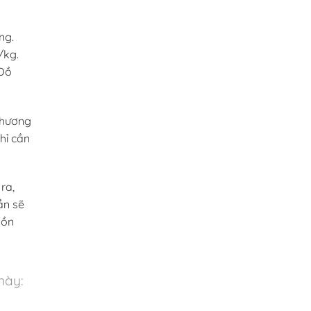
ng.
/kg.
 Đồ
 hương
hỉ cần
ra,
ắn sẽ
uồn
này: