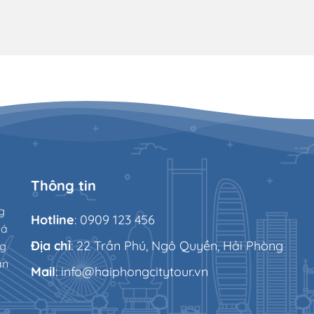
Thông tin
g
Hotline
: 0909 123 456
há
Địa chỉ
: 22 Trần Phú, Ngô Quyền, Hải Phòng
ng
ạn
Mail
: info@haiphongcitytour.vn