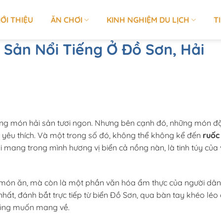
IỚI THIỆU
ĂN CHƠI
KINH NGHIỆM DU LỊCH
T
Sản Nổi Tiếng Ở Đồ Sơn, Hải
ững món hải sản tươi ngon. Nhưng bên cạnh đó, những món đ
yêu thích. Và một trong số đó, không thể không kể đến
ruốc
i mang trong mình hương vị biển cả nồng nàn, là tinh túy của
 món ăn, mà còn là một phần văn hóa ẩm thực của người dân
ất, đánh bắt trực tiếp từ biển Đồ Sơn, qua bàn tay khéo léo
cũng muốn mang về.