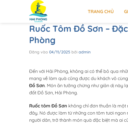
Bỏ
qua
TRANG CHỦ
G
nội
dung
Ruốc Tôm Đồ Sơn – Đặc 
Phòng
Đăng vào
04/11/2025
bởi
admin
Đến với Hải Phòng, không ai có thể bỏ qua nh
mang về làm quà cũng được du khách vô cùng 
Đồ Sơn
. Món ăn tưởng chừng như giản dị này lạ
đất Đồ Sơn, Hải Phòng.
Ruốc tôm Đồ Sơn
không chỉ đơn thuần là một
đây. Nó được làm từ những con tôm tươi ngon nh
người dân, trở thành món quà đặc biệt mà ai 