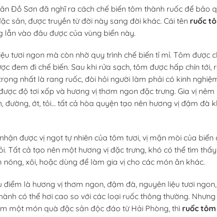
dân Đồ Sơn đã nghĩ ra cách chế biến tôm thành ruốc để bảo 
ặc sản, được truyền từ đời này sang đời khác. Cái tên
ruốc t
ng lẫn vào đâu được của vùng biển này.
ệu tươi ngon mà còn nhờ quy trình chế biến tỉ mỉ. Tôm được 
ược đem đi chế biến. Sau khi rửa sạch, tôm được hấp chín tới, r
ọng nhất là rang ruốc, đòi hỏi người làm phải có kinh nghiệ
được độ tơi xốp và hương vị thơm ngon đặc trưng. Gia vị nê
 đường, ớt, tỏi… tất cả hòa quyện tạo nên hương vị đậm đà 
nhận được vị ngọt tự nhiên của tôm tươi, vị mặn mòi của biển 
ỏi. Tất cả tạo nên một hương vị đặc trưng, khó có thể tìm thấy
nóng, xôi, hoặc dùng để làm gia vị cho các món ăn khác.
 điểm là hương vị thơm ngon, đậm đà, nguyên liệu tươi ngon
thành có thể hơi cao so với các loại ruốc thông thường. Nhưng
iếm một món quà đặc sản độc đáo từ Hải Phòng, thì
ruốc tôm