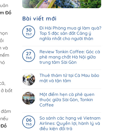
quản
ôm Đồ
Bài viết mới
Đi Hải Phòng mua gì làm quà?
30
chọn
Top 5 đặc sản đất Cảng ý
Th7
nghĩa nhất cho người thân
ồi
m và
Review Tonkin Coffee: Góc cà
27
m nếm
phê mang chất Hà Nội giữa
Th5
trung tâm Sài Gòn
khó
Thuê thám tử tại Cà Mau bảo
mật và tận tâm
cả,
 ở bất
Một điểm hẹn cà phê quen
thuộc giữa Sài Gòn, Tonkin
Coffee
, đảm
So sánh các hạng vé Vietnam
 nếu
06
Airlines: Quyền lợi, hành lý và
Th3
 Đồ
điều kiện đổi trả