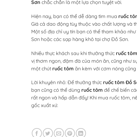
Sơn
chắc chắn là một lựa chọn tuyệt vời.
Hiện nay, bạn có thể dễ dàng tìm mua
ruốc tô
Giá cả dao động tùy thuộc vào chất lượng và 
Một số địa chỉ uy tín bạn có thể tham khảo nh
Sơn hoặc các sạp hàng khô tại chợ Đồ Sơn.
Nhiều thực khách sau khi thưởng thức
ruốc tôm
vị thơm ngon, đậm đà của món ăn, cũng như sự tỉ
một chút
ruốc tôm
ăn kèm với cơm nóng cũng 
Lời khuyên nhỏ: Để thưởng thức
ruốc tôm Đồ 
bạn cũng có thể dùng
ruốc tôm
để chế biến cá
rất ngon và hấp dẫn đấy! Khi mua ruốc tôm, n
gốc xuất xứ.