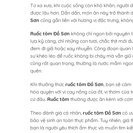
Từ xa xưa, khi cuộc sống còn khó khăn, người 
được lâu hơn. Dần dần, món ăn này trở thành đ
Sơn
cũng gắn liền với hương vị đặc trưng, khô
Ruốc tôm Đồ Sơn
không chỉ ngon bởi nguyên li
lựa kỹ càng, chỉ những con tươi, chắc thịt mới đ
đem đi giã hoặc xay nhuyễn. Công đoạn quan tr
sự khéo léo để ruốc không bị cháy mà vẫn giữ 
cũng rất quan trọng, thường là nước mắm ngon,
quên.
Khi thưởng thức
ruốc tôm Đồ Sơn
, bạn sẽ cảm 
hòa quyện với vị cay nồng của ớt, vị thơm của t
cứ đâu.
Ruốc tôm
thường được ăn kèm với cơm 
Theo đánh giá cá nhân,
ruốc tôm Đồ Sơn
có ưu
bảo vệ sinh an toàn thực phẩm. Tuy nhiên, giá 
bạn là người yêu thích ẩm thực và muốn tìm k