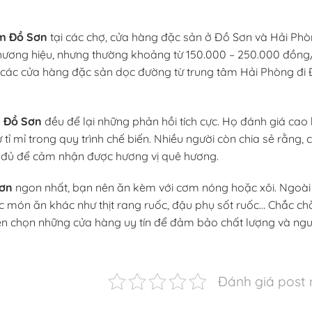
m Đồ Sơn
tại các chợ, cửa hàng đặc sản ở Đồ Sơn và Hải Phò
thương hiệu, nhưng thường khoảng từ 150.000 – 250.000 đồng
ư các cửa hàng đặc sản dọc đường từ trung tâm Hải Phòng đi
 Đồ Sơn
đều để lại những phản hồi tích cực. Họ đánh giá cao
 mỉ trong quy trình chế biến. Nhiều người còn chia sẻ rằng, c
đủ để cảm nhận được hương vị quê hương.
Sơn
ngon nhất, bạn nên ăn kèm với cơm nóng hoặc xôi. Ngoài 
c món ăn khác như thịt rang ruốc, đậu phụ sốt ruốc… Chắc ch
ên chọn những cửa hàng uy tín để đảm bảo chất lượng và ng
Đánh giá post 