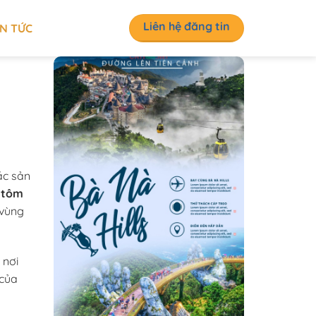
Liên hệ đăng tin
IN TỨC
ặc sản
 tôm
 vùng
 nơi
 của