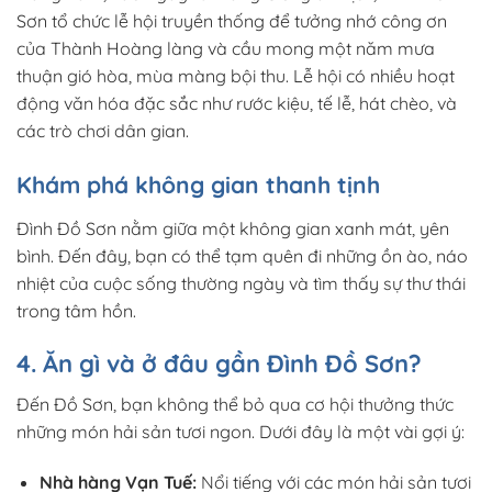
Sơn tổ chức lễ hội truyền thống để tưởng nhớ công ơn
của Thành Hoàng làng và cầu mong một năm mưa
thuận gió hòa, mùa màng bội thu. Lễ hội có nhiều hoạt
động văn hóa đặc sắc như rước kiệu, tế lễ, hát chèo, và
các trò chơi dân gian.
Khám phá không gian thanh tịnh
Đình Đồ Sơn nằm giữa một không gian xanh mát, yên
bình. Đến đây, bạn có thể tạm quên đi những ồn ào, náo
nhiệt của cuộc sống thường ngày và tìm thấy sự thư thái
trong tâm hồn.
4. Ăn gì và ở đâu gần Đình Đồ Sơn?
Đến Đồ Sơn, bạn không thể bỏ qua cơ hội thưởng thức
những món hải sản tươi ngon. Dưới đây là một vài gợi ý:
Nhà hàng Vạn Tuế:
Nổi tiếng với các món hải sản tươi