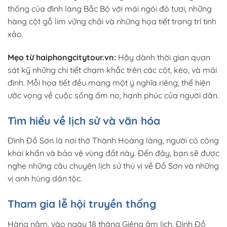
thống của đình làng Bắc Bộ với mái ngói đỏ tươi, những
hàng cột gỗ lim vững chãi và những họa tiết trang trí tinh
xảo.
Mẹo từ haiphongcitytour.vn:
Hãy dành thời gian quan
sát kỹ những chi tiết chạm khắc trên các cột, kèo, và mái
đình. Mỗi họa tiết đều mang một ý nghĩa riêng, thể hiện
ước vọng về cuộc sống ấm no, hạnh phúc của người dân.
Tìm hiểu về lịch sử và văn hóa
Đình Đồ Sơn là nơi thờ Thành Hoàng làng, người có công
khai khẩn và bảo vệ vùng đất này. Đến đây, bạn sẽ được
nghe những câu chuyện lịch sử thú vị về Đồ Sơn và những
vị anh hùng dân tộc.
Tham gia lễ hội truyền thống
Hàng năm, vào ngày 18 tháng Giêng âm lịch, Đình Đồ