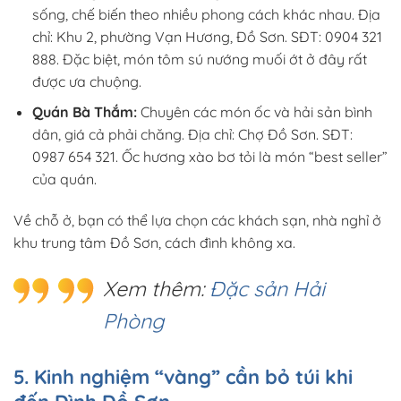
sống, chế biến theo nhiều phong cách khác nhau. Địa
chỉ: Khu 2, phường Vạn Hương, Đồ Sơn. SĐT: 0904 321
888. Đặc biệt, món tôm sú nướng muối ớt ở đây rất
được ưa chuộng.
Quán Bà Thắm:
Chuyên các món ốc và hải sản bình
dân, giá cả phải chăng. Địa chỉ: Chợ Đồ Sơn. SĐT:
0987 654 321. Ốc hương xào bơ tỏi là món “best seller”
của quán.
Về chỗ ở, bạn có thể lựa chọn các khách sạn, nhà nghỉ ở
khu trung tâm Đồ Sơn, cách đình không xa.
Xem thêm:
Đặc sản Hải
Phòng
5. Kinh nghiệm “vàng” cần bỏ túi khi