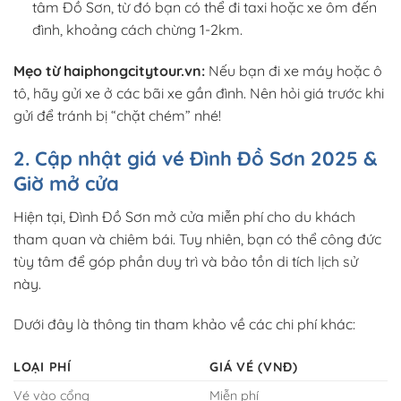
tâm Đồ Sơn, từ đó bạn có thể đi taxi hoặc xe ôm đến
đình, khoảng cách chừng 1-2km.
Mẹo từ haiphongcitytour.vn:
Nếu bạn đi xe máy hoặc ô
tô, hãy gửi xe ở các bãi xe gần đình. Nên hỏi giá trước khi
gửi để tránh bị “chặt chém” nhé!
2. Cập nhật giá vé Đình Đồ Sơn 2025 &
Giờ mở cửa
Hiện tại, Đình Đồ Sơn mở cửa miễn phí cho du khách
tham quan và chiêm bái. Tuy nhiên, bạn có thể công đức
tùy tâm để góp phần duy trì và bảo tồn di tích lịch sử
này.
Dưới đây là thông tin tham khảo về các chi phí khác:
LOẠI PHÍ
GIÁ VÉ (VNĐ)
Vé vào cổng
Miễn phí