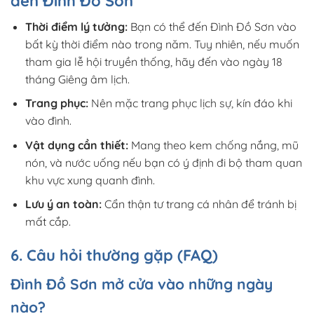
đến Đình Đồ Sơn
Thời điểm lý tưởng:
Bạn có thể đến Đình Đồ Sơn vào
bất kỳ thời điểm nào trong năm. Tuy nhiên, nếu muốn
tham gia lễ hội truyền thống, hãy đến vào ngày 18
tháng Giêng âm lịch.
Trang phục:
Nên mặc trang phục lịch sự, kín đáo khi
vào đình.
Vật dụng cần thiết:
Mang theo kem chống nắng, mũ
nón, và nước uống nếu bạn có ý định đi bộ tham quan
khu vực xung quanh đình.
Lưu ý an toàn:
Cẩn thận tư trang cá nhân để tránh bị
mất cắp.
6. Câu hỏi thường gặp (FAQ)
Đình Đồ Sơn mở cửa vào những ngày
nào?