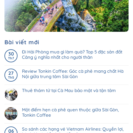
Bài viết mới
Đi Hải Phòng mua gì làm quà? Top 5 đặc sản đất
30
Cảng ý nghĩa nhất cho người thân
Th7
Review Tonkin Coffee: Góc cà phê mang chất Hà
27
Nội giữa trung tâm Sài Gòn
Th5
Thuê thám tử tại Cà Mau bảo mật và tận tâm
Một điểm hẹn cà phê quen thuộc giữa Sài Gòn,
Tonkin Coffee
So sánh các hạng vé Vietnam Airlines: Quyền lợi,
06