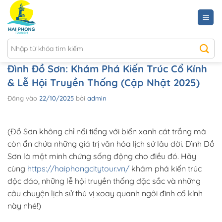
Bỏ
qua
nội
dung
Đình Đồ Sơn: Khám Phá Kiến Trúc Cổ Kính
& Lễ Hội Truyền Thống (Cập Nhật 2025)
Đăng vào
22/10/2025
bởi
admin
(Đồ Sơn không chỉ nổi tiếng với biển xanh cát trắng mà
còn ẩn chứa những giá trị văn hóa lịch sử lâu đời. Đình Đồ
Sơn là một minh chứng sống động cho điều đó. Hãy
cùng
https://haiphongcitytour.vn/
khám phá kiến trúc
độc đáo, những lễ hội truyền thống đặc sắc và những
câu chuyện lịch sử thú vị xoay quanh ngôi đình cổ kính
này nhé!)