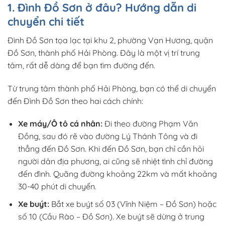
1. Đình Đồ Sơn ở đâu? Hướng dẫn di
chuyển chi tiết
Đình Đồ Sơn tọa lạc tại khu 2, phường Vạn Hương, quận
Đồ Sơn, thành phố Hải Phòng. Đây là một vị trí trung
tâm, rất dễ dàng để bạn tìm đường đến.
Từ trung tâm thành phố Hải Phòng, bạn có thể di chuyển
đến Đình Đồ Sơn theo hai cách chính:
Xe máy/Ô tô cá nhân:
Đi theo đường Phạm Văn
Đồng, sau đó rẽ vào đường Lý Thánh Tông và đi
thẳng đến Đồ Sơn. Khi đến Đồ Sơn, bạn chỉ cần hỏi
người dân địa phương, ai cũng sẽ nhiệt tình chỉ đường
đến đình. Quãng đường khoảng 22km và mất khoảng
30-40 phút di chuyển.
Xe buýt:
Bắt xe buýt số 03 (Vĩnh Niệm – Đồ Sơn) hoặc
số 10 (Cầu Rào – Đồ Sơn). Xe buýt sẽ dừng ở trung