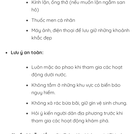
Kính lặn, ống thở (nếu muốn lặn ngắm san
hô)
Thuốc men cá nhân
Máy ảnh, điện thoại để lưu giữ những khoảnh
khắc đẹp
Lưu ý an toàn:
Luôn mặc áo phao khi tham gia các hoạt
động dưới nước.
Không tắm ở những khu vực có biển báo
nguy hiểm.
Không xả rác bừa bãi, giữ gìn vệ sinh chung.
Hỏi ý kiến người dân địa phương trước khi
tham gia các hoạt động khám phá.