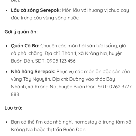
Lẩu cá sông Serepok:
Món lẩu với hương vị chua cay
đặc trưng của vùng sông nước.
Gợi ý quán ăn:
Quán Cô Ba:
Chuyên các món hải sản tươi sống, giá
cả phải chăng. Địa chỉ: Thôn 1, xã Krông Na, huyện
Buôn Đôn. SĐT: 0905 123 456
Nhà hàng Serepok:
Phục vụ các món ăn đặc sản của
vùng Tây Nguyên. Địa chỉ: Đường vào thác Bảy
Nhánh, xã Krông Na, huyện Buôn Đôn. SĐT: 0262 3777
888
Lưu trú:
Bạn có thể tìm các nhà nghỉ, homestay ở trung tâm xã
Krông Na hoặc thị trấn Buôn Đôn.