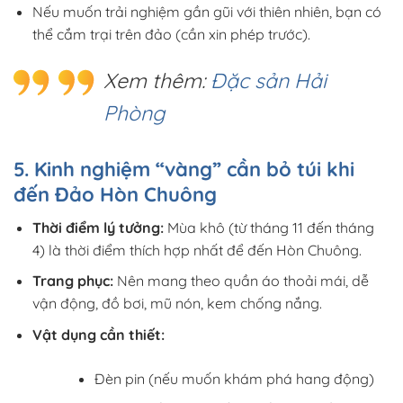
Nếu muốn trải nghiệm gần gũi với thiên nhiên, bạn có
thể cắm trại trên đảo (cần xin phép trước).
Xem thêm:
Đặc sản Hải
Phòng
5. Kinh nghiệm “vàng” cần bỏ túi khi
đến Đảo Hòn Chuông
Thời điểm lý tưởng:
Mùa khô (từ tháng 11 đến tháng
4) là thời điểm thích hợp nhất để đến Hòn Chuông.
Trang phục:
Nên mang theo quần áo thoải mái, dễ
vận động, đồ bơi, mũ nón, kem chống nắng.
Vật dụng cần thiết:
Đèn pin (nếu muốn khám phá hang động)