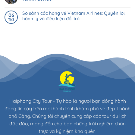
So sánh các hạng vé Vietnam Airlines: Quyền lợi,
06
hành lý và điều kiện đổi trả
Th3
Haiphong City Tour - Tự hào là người bạn đồng hành
đáng tin cậy trên mọi hành trình khám phá vẻ đẹp Thành
phố Cảng. Chúng tôi chuyên cung cấp các tour du lịch
độc đáo, mang đến cho bạn những trải nghiệm chân
thực và kỷ niệm khó quên.