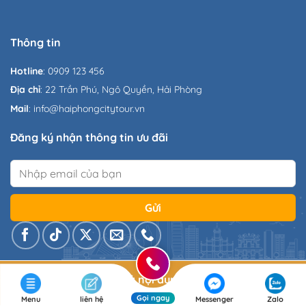
Thông tin
Hotline
: 0909 123 456
Địa chỉ
: 22 Trần Phú, Ngô Quyền, Hải Phòng
Mail
: info@haiphongcitytour.vn
Đăng ký nhận thông tin ưu đãi
Copyright 2026 ©
Tất cả nội dung và hình ảnh trên web
chỉ dùng để làm Demo tham khảo
Gọi ngay
Menu
liên hệ
Messenger
Zalo