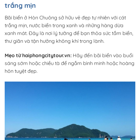
trắng mịn
Bãi biển ở Hòn Chuông sở hữu vẻ đẹp tự nhiên với cát
trắng mịn, nước biển trong xanh và những hàng dừa
xanh mát. Đây là nơi lý tưởng để bạn thỏa sức tắm biển,
thư giãn và tận hưởng không khí trong lành.
Mẹo từ haiphongcitytour.vn:
Hãy đến bãi biển vào buổi
sáng sớm hoặc chiều tà để ngắm bình minh hoặc hoàng
hôn tuyệt đẹp.