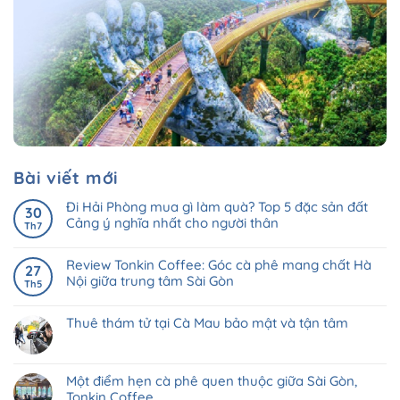
Bài viết mới
Đi Hải Phòng mua gì làm quà? Top 5 đặc sản đất
30
Cảng ý nghĩa nhất cho người thân
Th7
Review Tonkin Coffee: Góc cà phê mang chất Hà
27
Nội giữa trung tâm Sài Gòn
Th5
Thuê thám tử tại Cà Mau bảo mật và tận tâm
Một điểm hẹn cà phê quen thuộc giữa Sài Gòn,
Tonkin Coffee