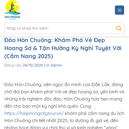
Bỏ
qua
nội
dung
Đảo Hòn Chuông: Khám Phá Vẻ Đẹp
Hoang Sơ & Tận Hưởng Kỳ Nghỉ Tuyệt Vời
(Cẩm Nang 2025)
Đăng vào
24/10/2025
bởi
admin
Đảo Hòn Chuông, viên ngọc ẩn mình của Đắk Lắk, đang
chờ đợi bạn khám phá! Với vẻ đẹp hoang sơ, yên bình và
những trải nghiệm độc đáo, Hòn Chuông hứa hẹn mang
đến cho bạn một kỳ nghỉ khó quên. Cùng
https://haiphongcitytour.vn/
khám phá cẩm nang du lịch
Hòn Chuông chi tiết nhất 2025, từ đường đi, giá vé, đến
những hoạt động vui chơi thú vị và kinh nghiệm “vàng”