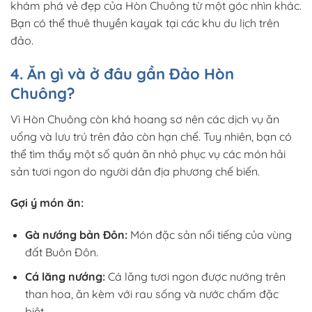
khám phá vẻ đẹp của Hòn Chuông từ một góc nhìn khác.
Bạn có thể thuê thuyền kayak tại các khu du lịch trên
đảo.
4. Ăn gì và ở đâu gần Đảo Hòn
Chuông?
Vì Hòn Chuông còn khá hoang sơ nên các dịch vụ ăn
uống và lưu trú trên đảo còn hạn chế. Tuy nhiên, bạn có
thể tìm thấy một số quán ăn nhỏ phục vụ các món hải
sản tươi ngon do người dân địa phương chế biến.
Gợi ý món ăn:
Gà nướng bản Đôn:
Món đặc sản nổi tiếng của vùng
đất Buôn Đôn.
Cá lăng nướng:
Cá lăng tươi ngon được nướng trên
than hoa, ăn kèm với rau sống và nước chấm đặc
biệt.