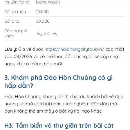
thuyền/cano
lượng người)
Gửi xe máy
10.000
Gửi ô tô
30.000
Các loại phí
Tùy dịch vụ
khác
Lưu ý:
Giá vé được
https://haiphongcitytour.vn/
cập nhật
vào 08/2026 và có thể thay đổi. Chúng tôi sẽ cập nhật
ngay khi có thông báo mới.
3. Khám phá Đảo Hòn Chuông có gì
hấp dẫn?
Đảo Hòn Chuông không chỉ thu hút du khách bởi vẻ đẹp
hoang sơ mà còn bởi những trải nghiệm độc đáo mà
bạn không thể tìm thấy ở bất kỳ nơi nào khác.
H3: Tắm biển và thư giãn trên bãi cát