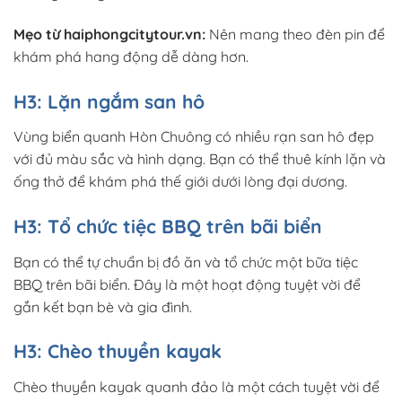
Mẹo từ haiphongcitytour.vn:
Nên mang theo đèn pin để
khám phá hang động dễ dàng hơn.
H3: Lặn ngắm san hô
Vùng biển quanh Hòn Chuông có nhiều rạn san hô đẹp
với đủ màu sắc và hình dạng. Bạn có thể thuê kính lặn và
ống thở để khám phá thế giới dưới lòng đại dương.
H3: Tổ chức tiệc BBQ trên bãi biển
Bạn có thể tự chuẩn bị đồ ăn và tổ chức một bữa tiệc
BBQ trên bãi biển. Đây là một hoạt động tuyệt vời để
gắn kết bạn bè và gia đình.
H3: Chèo thuyền kayak
Chèo thuyền kayak quanh đảo là một cách tuyệt vời để