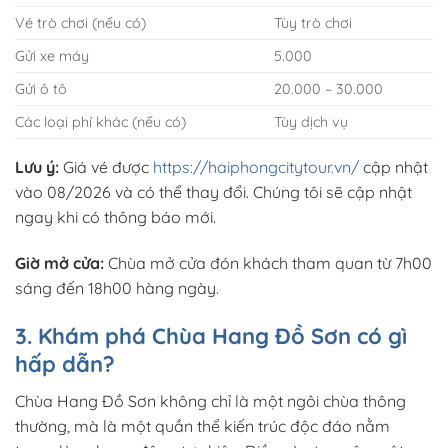
Vé trò chơi (nếu có)
Tùy trò chơi
Gửi xe máy
5.000
Gửi ô tô
20.000 – 30.000
Các loại phí khác (nếu có)
Tùy dịch vụ
Lưu ý:
Giá vé được
https://haiphongcitytour.vn/
cập nhật
vào 08/2026 và có thể thay đổi. Chúng tôi sẽ cập nhật
ngay khi có thông báo mới.
Giờ mở cửa:
Chùa mở cửa đón khách tham quan từ 7h00
sáng đến 18h00 hàng ngày.
3. Khám phá Chùa Hang Đồ Sơn có gì
hấp dẫn?
Chùa Hang Đồ Sơn không chỉ là một ngôi chùa thông
thường, mà là một quần thể kiến trúc độc đáo nằm