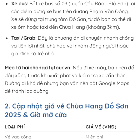
Xe bus:
Bắt xe bus số 03 (tuyến Cầu Rào – Đồ Sơn) tại
các điểm dừng xe bus trên đường Phạm Văn Đồng.
Xe sẽ dừng tại trung tâm Đồ Sơn, từ đó bạn có thể đi
xe ôm hoặc taxi đến Chùa Hang (khoảng 3km).
Taxi/Grab:
Đây là phương án di chuyển nhanh chóng
và tiện lợi nhất, phù hợp với nhóm đông người hoặc
gia đình có trẻ nhỏ.
Mẹo từ haiphongcitytour.vn:
Nếu đi xe máy, bạn nên đổ
đầy xăng trước khi xuất phát và kiểm tra xe cẩn thận.
Đường đi khá dễ nhưng bạn vẫn nên bật Google Maps
để tránh lạc đường.
2. Cập nhật giá vé Chùa Hang Đồ Sơn
2025 & Giờ mở cửa
LOẠI PHÍ
GIÁ VÉ (VNĐ)
Vé vào cổng
Miễn phí