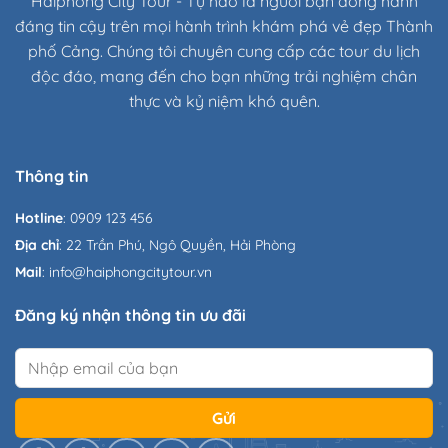
Haiphong City Tour - Tự hào là người bạn đồng hành
đáng tin cậy trên mọi hành trình khám phá vẻ đẹp Thành
phố Cảng. Chúng tôi chuyên cung cấp các tour du lịch
độc đáo, mang đến cho bạn những trải nghiệm chân
thực và kỷ niệm khó quên.
Thông tin
Hotline
: 0909 123 456
Địa chỉ
: 22 Trần Phú, Ngô Quyền, Hải Phòng
Mail
: info@haiphongcitytour.vn
Đăng ký nhận thông tin ưu đãi