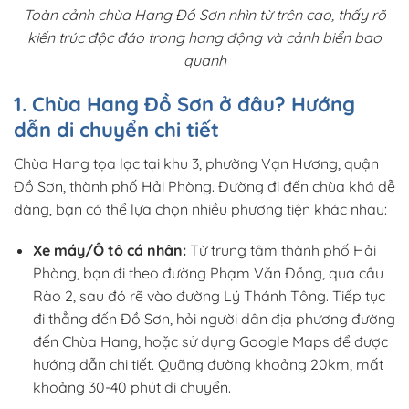
Toàn cảnh chùa Hang Đồ Sơn nhìn từ trên cao, thấy rõ
kiến trúc độc đáo trong hang động và cảnh biển bao
quanh
1. Chùa Hang Đồ Sơn ở đâu? Hướng
dẫn di chuyển chi tiết
Chùa Hang tọa lạc tại khu 3, phường Vạn Hương, quận
Đồ Sơn, thành phố Hải Phòng. Đường đi đến chùa khá dễ
dàng, bạn có thể lựa chọn nhiều phương tiện khác nhau:
Xe máy/Ô tô cá nhân:
Từ trung tâm thành phố Hải
Phòng, bạn đi theo đường Phạm Văn Đồng, qua cầu
Rào 2, sau đó rẽ vào đường Lý Thánh Tông. Tiếp tục
đi thẳng đến Đồ Sơn, hỏi người dân địa phương đường
đến Chùa Hang, hoặc sử dụng Google Maps để được
hướng dẫn chi tiết. Quãng đường khoảng 20km, mất
khoảng 30-40 phút di chuyển.