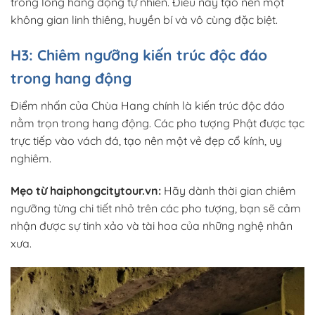
trong lòng hang động tự nhiên. Điều này tạo nên một
không gian linh thiêng, huyền bí và vô cùng đặc biệt.
H3: Chiêm ngưỡng kiến trúc độc đáo
trong hang động
Điểm nhấn của Chùa Hang chính là kiến trúc độc đáo
nằm trọn trong hang động. Các pho tượng Phật được tạc
trực tiếp vào vách đá, tạo nên một vẻ đẹp cổ kính, uy
nghiêm.
Mẹo từ haiphongcitytour.vn:
Hãy dành thời gian chiêm
ngưỡng từng chi tiết nhỏ trên các pho tượng, bạn sẽ cảm
nhận được sự tinh xảo và tài hoa của những nghệ nhân
xưa.