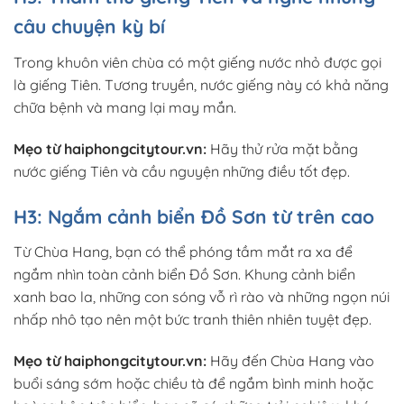
câu chuyện kỳ bí
Trong khuôn viên chùa có một giếng nước nhỏ được gọi
là giếng Tiên. Tương truyền, nước giếng này có khả năng
chữa bệnh và mang lại may mắn.
Mẹo từ haiphongcitytour.vn:
Hãy thử rửa mặt bằng
nước giếng Tiên và cầu nguyện những điều tốt đẹp.
H3: Ngắm cảnh biển Đồ Sơn từ trên cao
Từ Chùa Hang, bạn có thể phóng tầm mắt ra xa để
ngắm nhìn toàn cảnh biển Đồ Sơn. Khung cảnh biển
xanh bao la, những con sóng vỗ rì rào và những ngọn núi
nhấp nhô tạo nên một bức tranh thiên nhiên tuyệt đẹp.
Mẹo từ haiphongcitytour.vn:
Hãy đến Chùa Hang vào
buổi sáng sớm hoặc chiều tà để ngắm bình minh hoặc