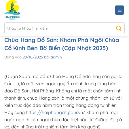
Bỏ
qua
nội
dung
Chùa Hang Đồ Sơn: Khám Phá Ngôi Chùa
Cổ Kính Bên Bờ Biển (Cập Nhật 2025)
Đăng vào
28/10/2025
bởi
admin
(Đoạn Sapo mở đầu: Chùa Hang Đồ Sơn, hay còn gọi là
Cốc Tự, là một viên ngọc quý ẩn mình trong lòng bán
đảo Đồ Sơn, Hải Phòng. Không chỉ là một chốn tâm linh
thanh tịnh, chùa Hang còn là một chứng nhân lịch sử với
kiến trúc độc đáo nằm trọn trong hang động tự nhiên.
Hãy cùng
https://haiphongcitytour.vn/
khám phá mọi
ngóc ngách của ngôi chùa đặc biệt này, từ đường đi, giá
vé, đến những trải nghiệm tâm linh khó quên!)