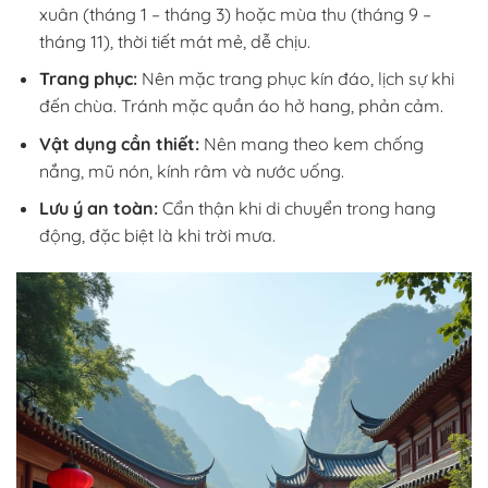
xuân (tháng 1 – tháng 3) hoặc mùa thu (tháng 9 –
tháng 11), thời tiết mát mẻ, dễ chịu.
Trang phục:
Nên mặc trang phục kín đáo, lịch sự khi
đến chùa. Tránh mặc quần áo hở hang, phản cảm.
Vật dụng cần thiết:
Nên mang theo kem chống
nắng, mũ nón, kính râm và nước uống.
Lưu ý an toàn:
Cẩn thận khi di chuyển trong hang
động, đặc biệt là khi trời mưa.