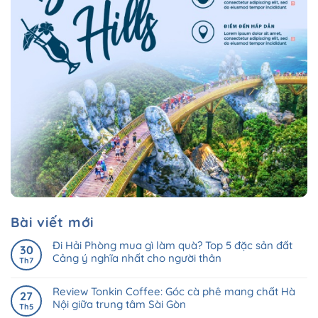
Bài viết mới
Đi Hải Phòng mua gì làm quà? Top 5 đặc sản đất
30
Cảng ý nghĩa nhất cho người thân
Th7
Review Tonkin Coffee: Góc cà phê mang chất Hà
27
Nội giữa trung tâm Sài Gòn
Th5