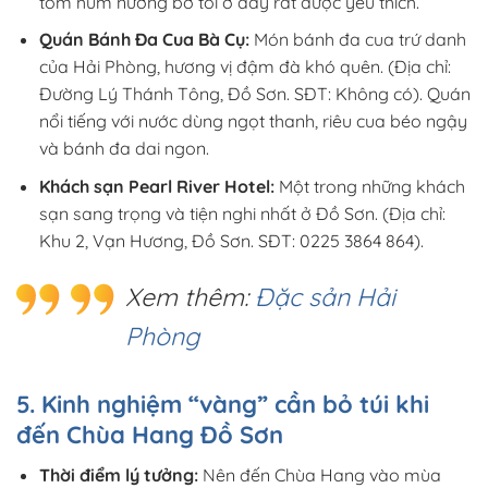
tôm hùm nướng bơ tỏi ở đây rất được yêu thích.
Quán Bánh Đa Cua Bà Cụ:
Món bánh đa cua trứ danh
của Hải Phòng, hương vị đậm đà khó quên. (Địa chỉ:
Đường Lý Thánh Tông, Đồ Sơn. SĐT: Không có). Quán
nổi tiếng với nước dùng ngọt thanh, riêu cua béo ngậy
và bánh đa dai ngon.
Khách sạn Pearl River Hotel:
Một trong những khách
sạn sang trọng và tiện nghi nhất ở Đồ Sơn. (Địa chỉ:
Khu 2, Vạn Hương, Đồ Sơn. SĐT: 0225 3864 864).
Xem thêm:
Đặc sản Hải
Phòng
5. Kinh nghiệm “vàng” cần bỏ túi khi
đến Chùa Hang Đồ Sơn
Thời điểm lý tưởng:
Nên đến Chùa Hang vào mùa