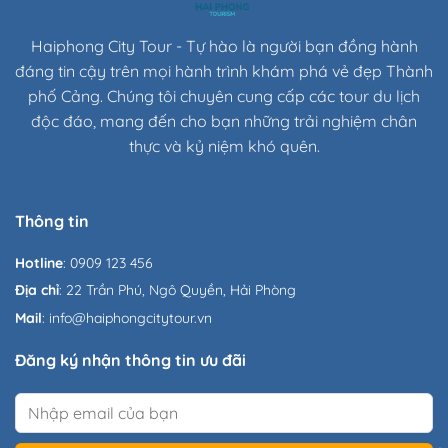
Haiphong City Tour - Tự hào là người bạn đồng hành
đáng tin cậy trên mọi hành trình khám phá vẻ đẹp Thành
phố Cảng. Chúng tôi chuyên cung cấp các tour du lịch
độc đáo, mang đến cho bạn những trải nghiệm chân
thực và kỷ niệm khó quên.
Thông tin
Hotline
: 0909 123 456
Địa chỉ
: 22 Trần Phú, Ngô Quyền, Hải Phòng
Mail
: info@haiphongcitytour.vn
Đăng ký nhận thông tin ưu đãi