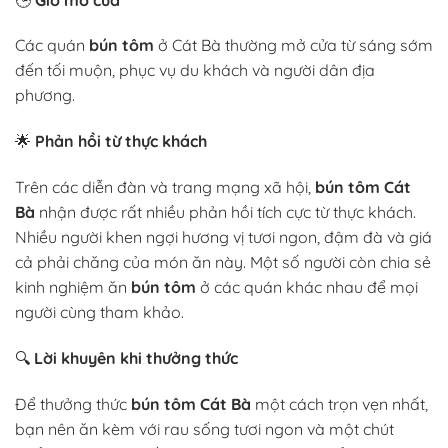
Các quán
bún tôm
ở Cát Bà thường mở cửa từ sáng sớm
đến tối muộn, phục vụ du khách và người dân địa
phương.
🌟
Phản hồi từ thực khách
Trên các diễn đàn và trang mạng xã hội,
bún tôm Cát
Bà
nhận được rất nhiều phản hồi tích cực từ thực khách.
Nhiều người khen ngợi hương vị tươi ngon, đậm đà và giá
cả phải chăng của món ăn này. Một số người còn chia sẻ
kinh nghiệm ăn
bún tôm
ở các quán khác nhau để mọi
người cùng tham khảo.
🔍
Lời khuyên khi thưởng thức
Để thưởng thức
bún tôm Cát Bà
một cách trọn vẹn nhất,
bạn nên ăn kèm với rau sống tươi ngon và một chút