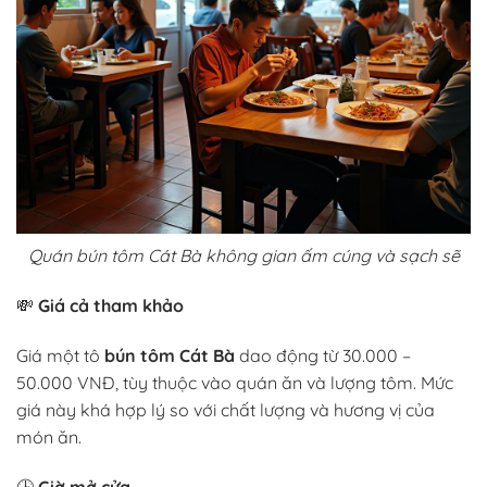
Quán bún tôm Cát Bà không gian ấm cúng và sạch sẽ
💸
Giá cả tham khảo
Giá một tô
bún tôm Cát Bà
dao động từ 30.000 –
50.000 VNĐ, tùy thuộc vào quán ăn và lượng tôm. Mức
giá này khá hợp lý so với chất lượng và hương vị của
món ăn.
🕒
Giờ mở cửa