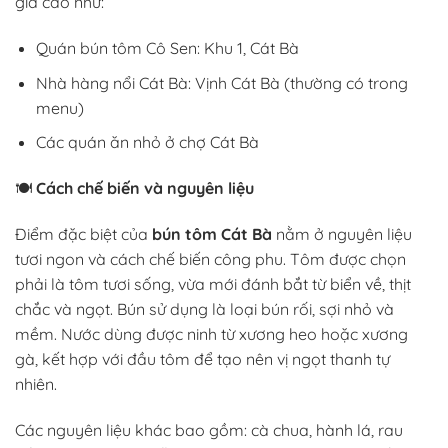
giá cao như:
Quán bún tôm Cô Sen: Khu 1, Cát Bà
Nhà hàng nổi Cát Bà: Vịnh Cát Bà (thường có trong
menu)
Các quán ăn nhỏ ở chợ Cát Bà
🍽️
Cách chế biến và nguyên liệu
Điểm đặc biệt của
bún tôm Cát Bà
nằm ở nguyên liệu
tươi ngon và cách chế biến công phu. Tôm được chọn
phải là tôm tươi sống, vừa mới đánh bắt từ biển về, thịt
chắc và ngọt. Bún sử dụng là loại bún rối, sợi nhỏ và
mềm. Nước dùng được ninh từ xương heo hoặc xương
gà, kết hợp với đầu tôm để tạo nên vị ngọt thanh tự
nhiên.
Các nguyên liệu khác bao gồm: cà chua, hành lá, rau