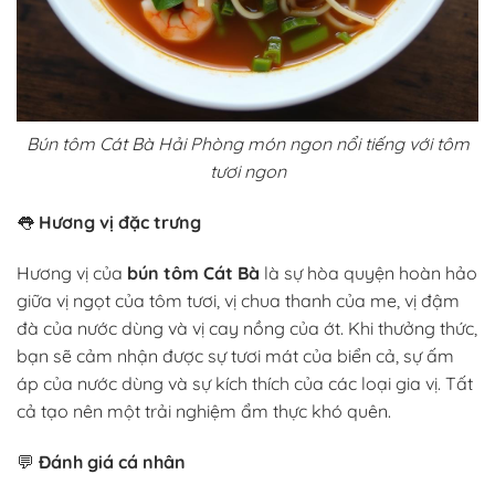
Bún tôm Cát Bà Hải Phòng món ngon nổi tiếng với tôm
tươi ngon
👅
Hương vị đặc trưng
Hương vị của
bún tôm Cát Bà
là sự hòa quyện hoàn hảo
giữa vị ngọt của tôm tươi, vị chua thanh của me, vị đậm
đà của nước dùng và vị cay nồng của ớt. Khi thưởng thức,
bạn sẽ cảm nhận được sự tươi mát của biển cả, sự ấm
áp của nước dùng và sự kích thích của các loại gia vị. Tất
cả tạo nên một trải nghiệm ẩm thực khó quên.
💬
Đánh giá cá nhân