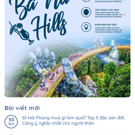
Bài viết mới
Đi Hải Phòng mua gì làm quà? Top 5 đặc sản đất
30
Cảng ý nghĩa nhất cho người thân
Th7