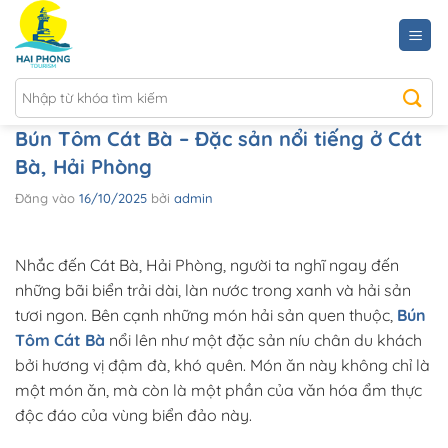
Bỏ
qua
nội
dung
Bún Tôm Cát Bà – Đặc sản nổi tiếng ở Cát
Bà, Hải Phòng
Đăng vào
16/10/2025
bởi
admin
Nhắc đến Cát Bà, Hải Phòng, người ta nghĩ ngay đến
những bãi biển trải dài, làn nước trong xanh và hải sản
tươi ngon. Bên cạnh những món hải sản quen thuộc,
Bún
Tôm Cát Bà
nổi lên như một đặc sản níu chân du khách
bởi hương vị đậm đà, khó quên. Món ăn này không chỉ là
một món ăn, mà còn là một phần của văn hóa ẩm thực
độc đáo của vùng biển đảo này.