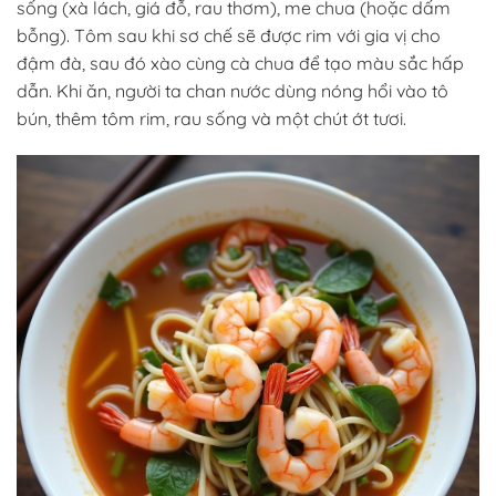
sống (xà lách, giá đỗ, rau thơm), me chua (hoặc dấm
bỗng). Tôm sau khi sơ chế sẽ được rim với gia vị cho
đậm đà, sau đó xào cùng cà chua để tạo màu sắc hấp
dẫn. Khi ăn, người ta chan nước dùng nóng hổi vào tô
bún, thêm tôm rim, rau sống và một chút ớt tươi.