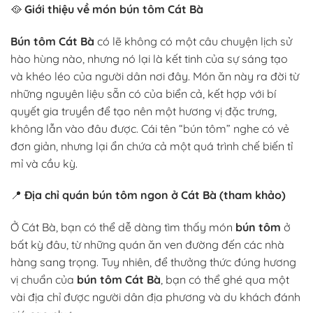
🥘
Giới thiệu về món bún tôm Cát Bà
Bún tôm Cát Bà
có lẽ không có một câu chuyện lịch sử
hào hùng nào, nhưng nó lại là kết tinh của sự sáng tạo
và khéo léo của người dân nơi đây. Món ăn này ra đời từ
những nguyên liệu sẵn có của biển cả, kết hợp với bí
quyết gia truyền để tạo nên một hương vị đặc trưng,
không lẫn vào đâu được. Cái tên “bún tôm” nghe có vẻ
đơn giản, nhưng lại ẩn chứa cả một quá trình chế biến tỉ
mỉ và cầu kỳ.
📍
Địa chỉ quán bún tôm ngon ở Cát Bà (tham khảo)
Ở Cát Bà, bạn có thể dễ dàng tìm thấy món
bún tôm
ở
bất kỳ đâu, từ những quán ăn ven đường đến các nhà
hàng sang trọng. Tuy nhiên, để thưởng thức đúng hương
vị chuẩn của
bún tôm Cát Bà
, bạn có thể ghé qua một
vài địa chỉ được người dân địa phương và du khách đánh