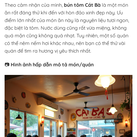
Theo cảm nhận của mình,
bún tôm Cát Bà
là một món
ăn rất đáng thử khi đến với hòn đảo xinh đẹp này. Ưu
điểm lớn nhất của món ăn này là nguyên liệu tươi ngon,
đặc biệt là tôm. Nước dùng cũng rất vừa miệng, không
quá mặn cũng không quá nhạt. Tuy nhiên, một số quán
có thể nêm nếm hơi khác nhau, nên bạn có thể thử vài
quán để tìm ra hương vị yêu thích nhất.
📷
Hình ảnh hấp dẫn mô tả món/quán