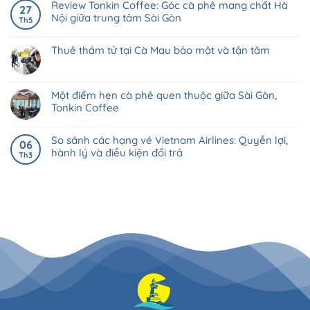
Review Tonkin Coffee: Góc cà phê mang chất Hà
27
Nội giữa trung tâm Sài Gòn
Th5
Thuê thám tử tại Cà Mau bảo mật và tận tâm
Một điểm hẹn cà phê quen thuộc giữa Sài Gòn,
Tonkin Coffee
So sánh các hạng vé Vietnam Airlines: Quyền lợi,
06
hành lý và điều kiện đổi trả
Th3