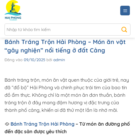
Bỏ
qua
nội
dung
Bánh Tráng Trộn Hải Phòng – Món ăn vặt
“gây nghiện” nổi tiếng ở đất Cảng
Đăng vào
09/10/2025
bởi
admin
Bánh tráng trộn, món ăn vặt quen thuộc của giới trẻ, nay
đã “đổ bộ” Hải Phòng và chinh phục trái tim của bao tín
đồ ẩm thực. Không chỉ là một món ăn đơn thuần, bánh
tráng trộn ở đây mang đậm hương vị đặc trưng của
thành phố cảng, khiến ai đã thử một lần là nhớ mãi.
🥘
Bánh Tráng Trộn Hải Phòng
– Từ món ăn đường phố
đến đặc sản được yêu thích