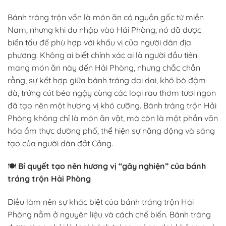
Bánh tráng trộn vốn là món ăn có nguồn gốc từ miền
Nam, nhưng khi du nhập vào Hải Phòng, nó đã được
biến tấu để phù hợp với khẩu vị của người dân địa
phương. Không ai biết chính xác ai là người đầu tiên
mang món ăn này đến Hải Phòng, nhưng chắc chắn
rằng, sự kết hợp giữa bánh tráng dai dai, khô bò đậm
đà, trứng cút béo ngậy cùng các loại rau thơm tươi ngon
đã tạo nên một hương vị khó cưỡng. Bánh tráng trộn Hải
Phòng không chỉ là món ăn vặt, mà còn là một phần văn
hóa ẩm thực đường phố, thể hiện sự năng động và sáng
tạo của người dân đất Cảng.
🍽️
Bí quyết tạo nên hương vị “gây nghiện” của bánh
tráng trộn Hải Phòng
Điều làm nên sự khác biệt của bánh tráng trộn Hải
Phòng nằm ở nguyên liệu và cách chế biến. Bánh tráng