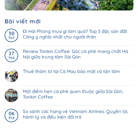
Bài viết mới
Đi Hải Phòng mua gì làm quà? Top 5 đặc sản đất
30
Cảng ý nghĩa nhất cho người thân
Th7
Review Tonkin Coffee: Góc cà phê mang chất Hà
27
Nội giữa trung tâm Sài Gòn
Th5
Thuê thám tử tại Cà Mau bảo mật và tận tâm
Một điểm hẹn cà phê quen thuộc giữa Sài Gòn,
Tonkin Coffee
So sánh các hạng vé Vietnam Airlines: Quyền lợi,
06
hành lý và điều kiện đổi trả
Th3