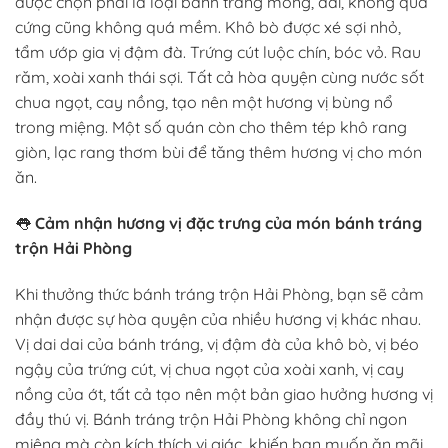
được chọn phải là loại bánh tráng mỏng, dai, không quá
cứng cũng không quá mềm. Khô bò được xé sợi nhỏ,
tẩm ướp gia vị đậm đà. Trứng cút luộc chín, bóc vỏ. Rau
răm, xoài xanh thái sợi. Tất cả hòa quyện cùng nước sốt
chua ngọt, cay nồng, tạo nên một hương vị bùng nổ
trong miệng. Một số quán còn cho thêm tép khô rang
giòn, lạc rang thơm bùi để tăng thêm hương vị cho món
ăn.
👅
Cảm nhận hương vị đặc trưng của món bánh tráng
trộn Hải Phòng
Khi thưởng thức bánh tráng trộn Hải Phòng, bạn sẽ cảm
nhận được sự hòa quyện của nhiều hương vị khác nhau.
Vị dai dai của bánh tráng, vị đậm đà của khô bò, vị béo
ngậy của trứng cút, vị chua ngọt của xoài xanh, vị cay
nồng của ớt, tất cả tạo nên một bản giao hưởng hương vị
đầy thú vị. Bánh tráng trộn Hải Phòng không chỉ ngon
miệng mà còn kích thích vị giác, khiến bạn muốn ăn mãi