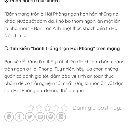
🌟
Phản hồi từ thực khách
“Bánh tráng trộn ở Hải Phòng ngon hơn hẳn những nơi
khác. Nước sốt đậm đà, khô bò thơm ngon, ăn một lần
là nhớ mãi.” – Bạn Lan Anh, một thực khách đến từ Hà
Nội chia sẻ.
🔍
Tìm kiếm “bánh tráng trộn Hải Phòng” trên mạng
Bạn sẽ dễ dàng tìm thấy rất nhiều địa chỉ bán bánh tráng
trộn ngon ở Hải Phòng. Tuy nhiên, hãy lựa chọn những
quán có đánh giá tốt, đảm bảo vệ sinh an toàn thực
phẩm để có trải nghiệm tốt nhất. Đây là món ăn vặt đặc
sản Hải Phòng bạn không thể bỏ qua.
Đánh giá post này: